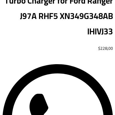
Turbo Charger for Ford Ranger
J97A RHF5 XN349G348AB
IHIVJ33
$
228,00