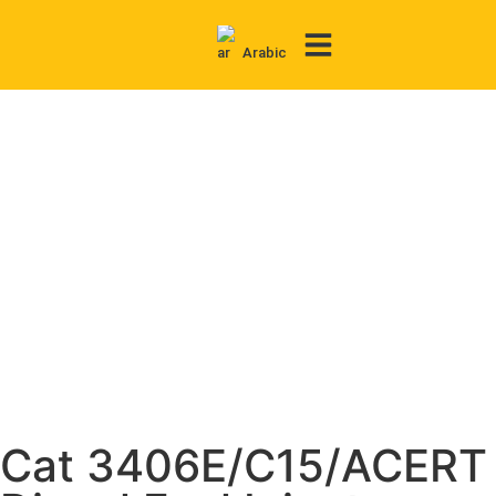
Arabic
Contact Us
Cat 3406E/C15/ACERT