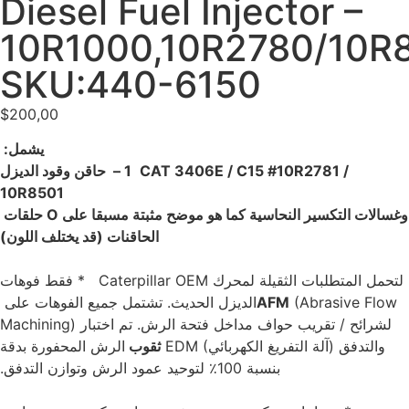
Diesel Fuel Injector –
10R1000,10R2780/10R8
SKU:440-6150
$
200,00
‏يشمل‏
‏:‏‏ ‏
‏ ‏
‏1 – ‏‏ حاقن وقود الديزل CAT 3406E / C15 #10R2781 /
‏ حلقات ‏‏O وغسالات التكسير النحاسية كما هو موضح مثبتة مسبقا على
الحاقنات (قد يختلف اللون)‏
‏ ‏‏ ‏
‏ ‏‏ * فقط فوهات Caterpillar OEM لتحمل المتطلبات الثقيلة لمحرك
الديزل الحديث. تشتمل جميع الفوهات على ‏
Machining) لشرائح / تقريب حواف مداخل فتحة الرش. ‏‏تم اختبار
‏ثقوب ‏
‏الرش المحفورة بدقة EDM (آلة التفريغ الكهربائي) والتدفق
بنسبة 100٪ لتوحيد عمود الرش وتوازن التدفق.‏
‏ ‏