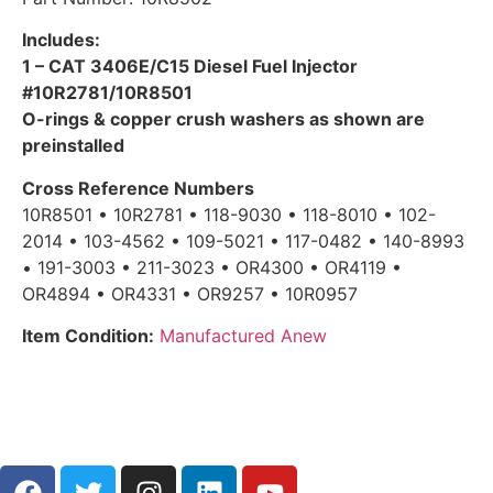
Includes
:
1 – CAT 3406E/C15 Diesel Fuel Injector
#10R2781/10R8501
O-rings & copper crush washers as shown are
preinstalled
Cross Reference Numbers
10R8501 • 10R2781 • 118-9030 • 118-8010 • 102-
2014 • 103-4562 • 109-5021 • 117-0482 • 140-8993
• 191-3003 • 211-3023 • OR4300 • OR4119 •
OR4894 • OR4331 • OR9257 • 10R0957
Item Condition:
Manufactured Anew