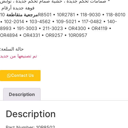
‏ * صمامات تحكم جديدة ، حشية صمام تحكم جديدة ، نوابض‏
‏ فوهة جديدة ‏‏أرقام ‏
‏مرجعية متقاطعة‏
‏ 10R8501 • 10R2781 • 118-9030 • 118-8010
• 102-2014 • 103-4562 • 109-5021 • 117-0482 • 140-
8993 • 191-3003 • 211-3023 • OR4300 • OR4119 •
‏ ‏
‏ ‏‏حالة السلعة:‏
‏ ‏‏ ‏
‏تم تصنيعها من جديد‏
‏ ‏
Contact Us
Description
Description
Part Number: 10R8502