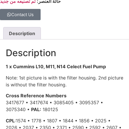
‏ ‏
‏حالة العنصر:‏
‏ ‏
‏تم تصنيعه من جديد‏
Contact Us
Description
Description
1 x Cummins L10, M11, N14 Celect Fuel Pump
Note: 1st picture is with the filter housing. 2nd picture
is without the filter housing.
Cross Reference Numbers
3417677 • 3417674 • 3085405 • 3095357 •
3075340 •
PAL:
180125
CPL
:1574 • 1778 • 1807 • 1844 • 1856 • 2025 •
2026 • 2037 • 2350 • 2371 • 2590 • 2592 • 2607 •