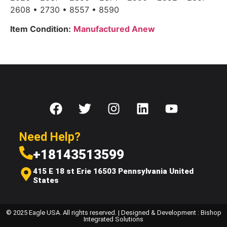
2608 • 2730 • 8557 • 8590
Item Condition:
Manufactured Anew
Need Help?
+18143513599
415 E 18 st Erie 16503 Pennsylvania United
States
© 2025 Eagle USA. All rights reserved. | Designed & Development : Bishop
Integrated Solutions