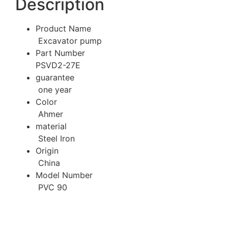
Description
‎Product Name‎
‎ Excavator pump ‎
‎Part Number‎
PSVD2-27E
‎guarantee‎
‎ one year ‎
‎Color‎
‎ Ahmer ‎
‎material‎
‎ Steel Iron‎
Origin
‎ China ‎
‎Model Number‎
‎ PVC 90‎